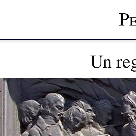
Pe
Un re