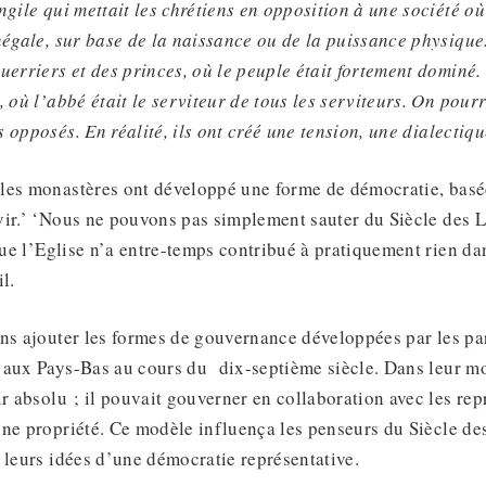
ngile qui mettait les chrétiens en opposition à une société où
négale, sur base de la naissance ou de la puissance physique.
uerriers et des princes, où le peuple était fortement dominé. 
, où l’abbé était le serviteur de tous les serviteurs. On pourr
 opposés. En réalité, ils
ont créé
une tension, une dialectiq
les monastères ont développé une forme de démocratie, basé
vir.’ ‘Nous ne pouvons pas simplement sauter du Siècle des 
 que l’Eglise n’a entre-temps contribué à pratiquement rien d
l.
ns ajouter les formes de gouvernance développées par les par
 aux Pays-Bas au cours du dix-septième siècle. Dans leur mo
ir absolu ; il pouvait gouverner en collaboration avec les rep
ne propriété. Ce modèle influença les penseurs du Siècle de
 leurs idées d’une démocratie représentative.