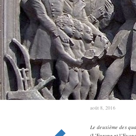
août 8, 2016
Le deuxième
des
qua
(L’Europe et l’Evan