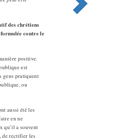
tif des chrétiens
e formulée contre le
manière positive.
 publique est
s gens pratiquent
 publique, ou
nt aussi été les
faire en ne
x qu’il a souvent
de rectifier les