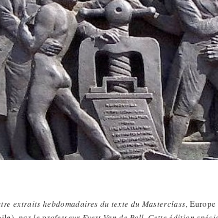
tre extraits
hebdomadaires
du texte du Masterclass,
Europe 
gile),
par le professeur Evert Van de Poll. Cette édition spéci