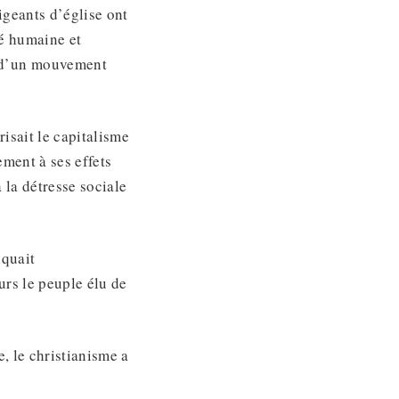
geants d’église ont
té humaine et
t d’un mouvement
risait le capitalisme
ement à ses effets
à la détresse sociale
iquait
urs le peuple élu de
, le christianisme a