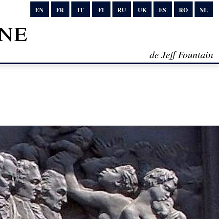
EN
FR
IT
FI
RU
UK
ES
RO
NL
ne
de Jeff Fountain