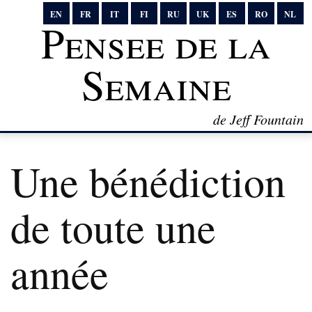
EN
FR
IT
FI
RU
UK
ES
RO
NL
Pensee de la
Semaine
de Jeff Fountain
Une bénédiction
de toute une
année