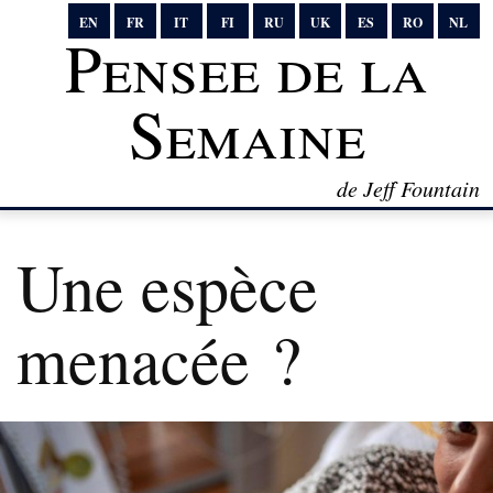
EN
FR
IT
FI
RU
UK
ES
RO
NL
Pensee de la
Semaine
de Jeff Fountain
Une espèce
menacée ?