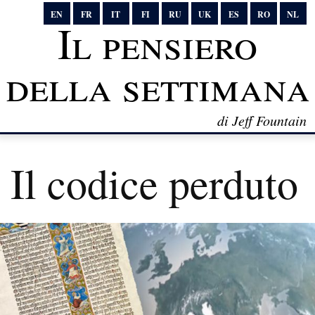
EN
FR
IT
FI
RU
UK
ES
RO
NL
Il pensiero
della settimana
di Jeff Fountain
Il codice perduto