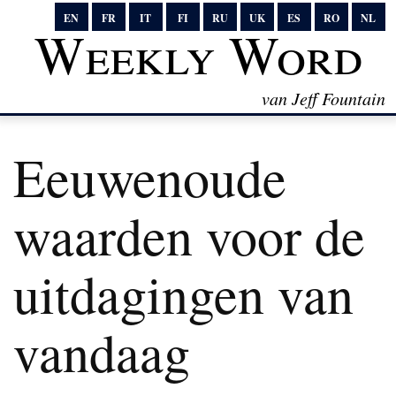
EN
FR
IT
FI
RU
UK
ES
RO
NL
Weekly Word
van Jeff Fountain
Eeuwenoude
waarden voor de
uitdagingen van
vandaag