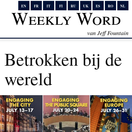
EN
FR
IT
FI
RU
UK
ES
RO
NL
Weekly Word
van Jeff Fountain
Betrokken bij de
wereld