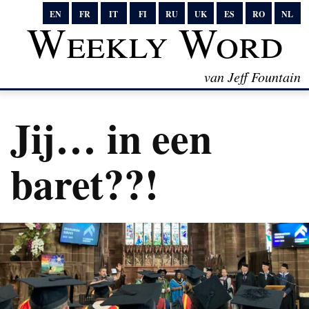
EN
FR
IT
FI
RU
UK
ES
RO
NL
Weekly Word
van Jeff Fountain
Jij… in een
baret??!