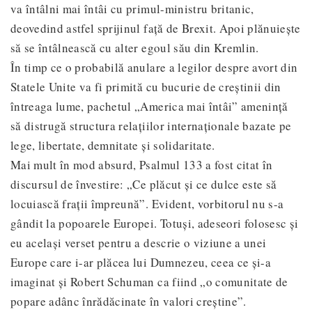
va întâlni mai întâi cu primul-ministru britanic,
deovedind astfel sprijinul față de Brexit. Apoi plănuiește
să se întâlnească cu alter egoul său din Kremlin.
În timp ce o probabilă anulare a legilor despre avort din
Statele Unite va fi primită cu bucurie de creștinii din
întreaga lume, pachetul „America mai întâi” amenință
să distrugă structura relațiilor internaționale bazate pe
lege, libertate, demnitate și solidaritate.
Mai mult în mod absurd, Psalmul 133 a fost citat în
discursul de învestire: „Ce plăcut și ce dulce este să
locuiască frații împreună”. Evident, vorbitorul nu s-a
gândit la popoarele Europei. Totuși, adeseori folosesc și
eu același verset pentru a descrie o viziune a unei
Europe care i-ar plăcea lui Dumnezeu, ceea ce și-a
imaginat și Robert Schuman ca fiind „o comunitate de
popare adânc înrădăcinate în valori creștine”.