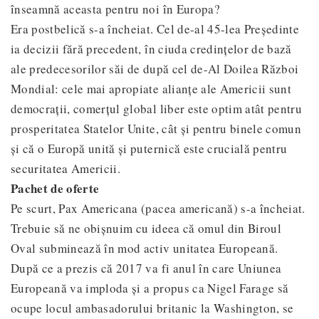
înseamnă aceasta pentru noi în Europa?
Era postbelică s-a încheiat. Cel de-al 45-lea Președinte
ia decizii fără precedent, în ciuda credințelor de bază
ale predecesorilor săi de după cel de-Al Doilea Război
Mondial: cele mai apropiate alianțe ale Americii sunt
democrații, comerțul global liber este optim atât pentru
prosperitatea Statelor Unite, cât și pentru binele comun
și că o Europă unită și puternică este crucială pentru
securitatea Americii.
Pachet de oferte
Pe scurt, Pax Americana (pacea americană) s-a încheiat.
Trebuie să ne obișnuim cu ideea că omul din Biroul
Oval subminează în mod activ unitatea Europeană.
După ce a prezis că 2017 va fi anul în care Uniunea
Europeană va imploda și a propus ca Nigel Farage să
ocupe locul ambasadorului britanic la Washington, se