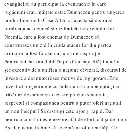
evanghelici au participat la evenimente în care
rugăciuni erau înălțate către Dumnezeu pentru ungerea
noului lider de la Casa Albă, ca acesta să distrugă
fortăreața academică și mediatică; iar exemplul lui
Neemia, care a fost chemat de Dumnezeu să
construiască un zid în ciuda atacurilor din partea
criticilor, a fost folosit ca sursă de inspirație.
Pentru cei care au dubii în privința capacității noului
șef executiv de a unifica o națiune divizată, discursul de
învestire a dat numeroase motive de îngrijorare. Este
înzestrat președintele cu îndeajunsă competență și cu
trăsături de caracter necesare precum smerenia,
respectul și compasiunea pentru a putea oferi națiunii
un nou început? Să distrugi este ușor și rapid. Dar
pentru a construi este nevoie atât de efort, cât și de timp.
Așadar, acum trebuie să acceptăm noile realități. Ce