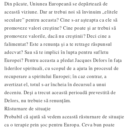
Din păcate, Uniunea Europeană se depărtează de
această viziune. Dar ar trebui noi să învinuim „elitele
seculare” pentru aceasta? Cine s-ar așteapta ca ele să
promoveze valori creștine? Cine poate și ar trebui să
promoveze valorile, dacă nu creștinii? Deci cine a
falimentat? Este a renunța și a te retrage răspunsul
adecvat? Sau să te implici în lupta pentru sufletu
Europei? Pentru aceasta a pledat Jacques Delors în fața
liderilor spirituali, cu scopul de a ajuta în procesul de
recuperare a spiritului Europei; în caz contrar, a
avertizat el, totul s-ar încheia în decursul a unui
deceniu. Deși a trecut această perioadă prevestită de
Delors, nu trebuie să renunțăm.
Răsturnare de situație
Probabil că ajută să vedem această răsturnare de situație
ca o terapie prin șoc pentru Europa. Ceva bun poate