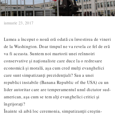
ianuarie 23, 2017
Lumea a început o nouă eră odată cu învestirea de vineri
de la Washington. Doar timpul ne va revela ce fel de eră
va fi aceasta. Suntem noi martorii unei reînnoiri
conservative și naționaliste care duce la o redresare
economică și morală, așa cum cred mulți evanghelici
care sunt simpatizanți prezidențiali? Sau a unei
republici instabile (Banana Republic of the USA) cu un
lider autoritar care are temperamentul unul dictator sud-
american, așa cum se tem alți evanghelici critici și
îngrijorați?
Înainte să aibă loc ceremonia, simpatizanții creștin-