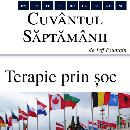
EN
FR
IT
FI
RU
UK
ES
RO
NL
Cuvântul
Săptămânii
de Jeff Fountain
Terapie prin șoc