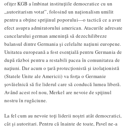
ofițer KGB a îmbinat instituțiile democratice cu un
„autoritarism votat”, folosind un naționalism umilit
pentru a obține sprijinul poporului—o tactică ce a avut
efect asupra admiratorului american. Atacurile adresate
cancelarului german amenință să dezechilibreze
balansul dintre Germania și celelalte națiuni europene.
Unitatea europeană a fost esențială pentru Germania de
după război pentru a restabili pacea în comunitatea de
națiuni. Dar acum o țară protecționistă și izolaționistă
(Statele Unite ale Americii) va forța o Germanie
șovăielnică să fie liderul care să conducă lumea liberă.
Având acest rol nou, Merkel are nevoie de spijinul
nostru în rugăciune.
La fel cum au nevoie toți liderii noștri atât democratici,
cât și autoritari. Pentru că înainte de toate, Pavel ne-a