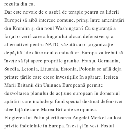
rezulta din ea.
Dar este nevoie de o astfel de terapie pentru ca liderii
Europei să aibă interese comune, prinși între amenințări
din Kremlin și din noul Washington? Cu siguranță a
forțat o verificare a bugetului alocat defensivei și a
alternativei pentru NATO, văzută ca o „organizație
depășită” de către noul conducător. Europa va trebui să
învețe să își apere propriile granițe. Franța, Germania,
Suedia, Letonia, Lituania, Estonia, Polonia se află deja
printre țările care cresc investițiile în apărare. Ieșirea
Marii Britanii din Uniunea Europeană permite
dezvoltarea planului de acțiune european în domeniul
apărării care include și fond special destinat defensivei,
idee față de care Marea Britanie se opunea.
Elogierea lui Putin și criticarea Angelei Merkel au fost
privite îndoielnic în Europa, în est și în vest. Fostul