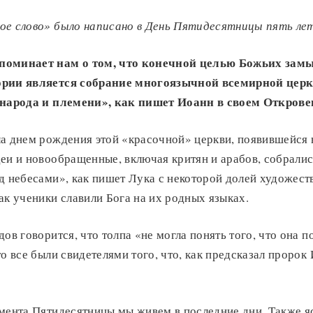
е слово» было написано в День Пятидесятницы пять лет
поминает нам о том, что конечной целью Божьих замы
ории является собрание многоязычной всемирной церк
 народа и племени», как пишет Иоанн в своем Откровен
а днем рождения этой «красочной» церкви, появившейся в
еи и новообращенные, включая критян и арабов, собралис
д небесами», как пишет Лука с некоторой долей художест
ак ученики славили Бога на их родных языках.
ов говорится, что толпа «не могла понять того, что она 
то все были свидетелями того, что, как предсказал пророк
мента Пятидесятницы мы живем в последние дни. Также яс