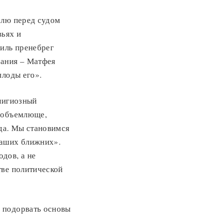
елю перед судом
вьях и
аиль пренебрег
сания – Матфея
плоды его».
елигиозный
сеобъемлюще,
ада. Мы становимся
наших ближних».
дов, а не
тве политической
 подорвать основы