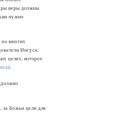
деры веры должны
ркви нужно
 на многих
дователи Иисуса,
их целях, которое
десь
).
 «должно
, за Божьи цели для