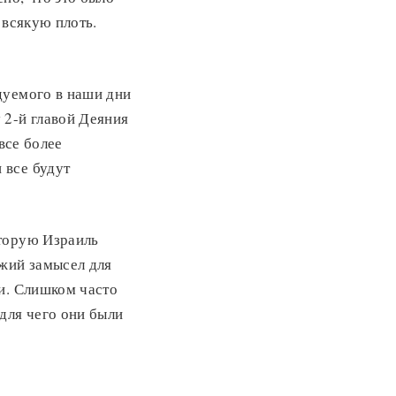
 всякую плоть.
дуемого в наши дни
 2-й главой Деяния
все более
 все будут
оторую Израиль
ожий замысел для
и. Слишком часто
для чего они были