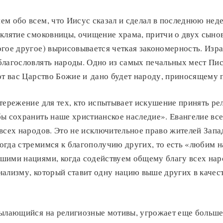
ем обо всем, что Иисус сказал и сделал в последнюю нед
клятие смоковницы, очищение храма, притчи о двух сыно
гое другое) вырисовывается четкая закономерность. Изр
благословлять народы. Одно из самых печальных мест Пи
от вас Царство Божие и дано будет народу, приносящему 
тережение для тех, кто испытывает искушение принять р
бы сохранить наше христианское наследие». Евангелие в
всех народов. Это не исключительное право жителей Зап
огда стремимся к благополучию других, то есть «любим 
шими нациями, когда содействуем общему благу всех наро
ализму, который ставит одну нацию выше других в качес
сылающийся на религиозные мотивы, угрожает еще больше