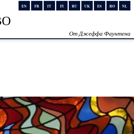
EN
FR
IT
FI
RU
UK
ES
RO
NL
во
От Джеффа Фаунтена