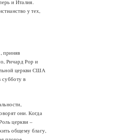
перь и Италия.
стианство у тех,
, приняв
о, Ричард Рор и
пальной церкви США
 субботу в
альности,
оворят они. Когда
Роль церкви –
жить общему благу,
ая плохое