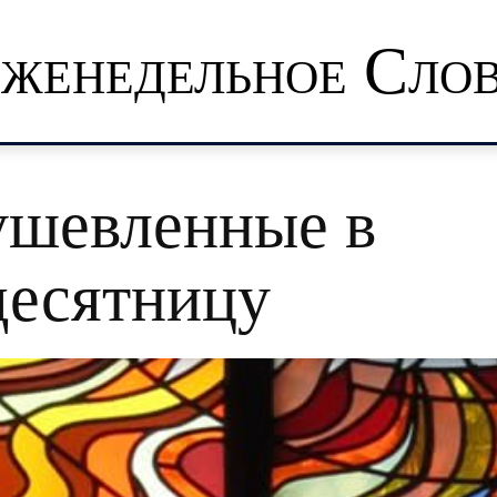
женедельное Сло
ушевленные в
десятницу