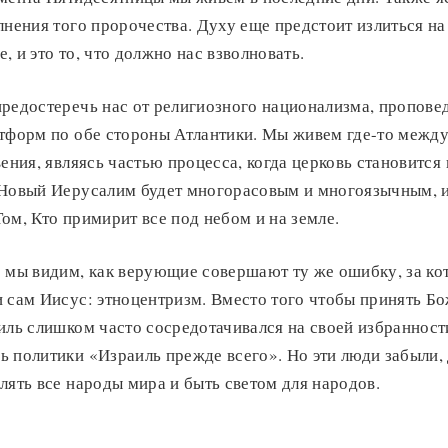
лнения того пророчества. Духу еще предстоит излиться на
, и это то, что должно нас взволновать.
предостеречь нас от религиозного национализма, пропове
тформ по обе стороны Атлантики. Мы живем где-то между
вения, являясь частью процесса, когда церковь становится 
 Новый Иерусалим будет многорасовым и многоязычным, и
ом, Кто примирит все под небом и на земле.
о мы видим, как верующие совершают ту же ошибку, за к
 сам Иисус: этноцентризм. Вместо того чтобы принять Б
иль слишком часто сосредотачивался на своей избранност
 политики «Израиль прежде всего». Но эти люди забыли, 
лять все народы мира и быть светом для народов.