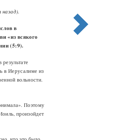
 назад).
слов в
ви «из всякого
ии (5:9).
 результате
ь в Иерусалиме из
венной вольности.
понимала». Поэтому
 Иоиль, произойдет
но, что это было