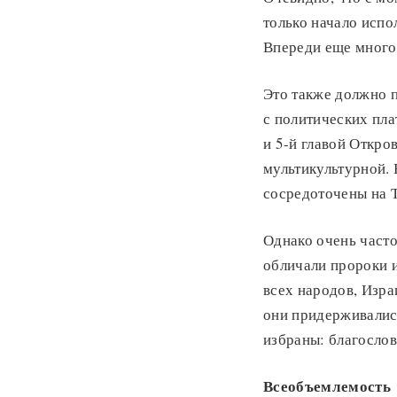
только начало испо
Впереди еще многое
Это также должно 
с политических пла
и 5-й главой Откро
мультикультурной.
сосредоточены на Т
Однако очень част
обличали пророки и
всех народов, Изра
они придерживались
избраны: благослов
Всеобъемлемость