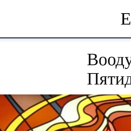
Е
Воод
Пяти