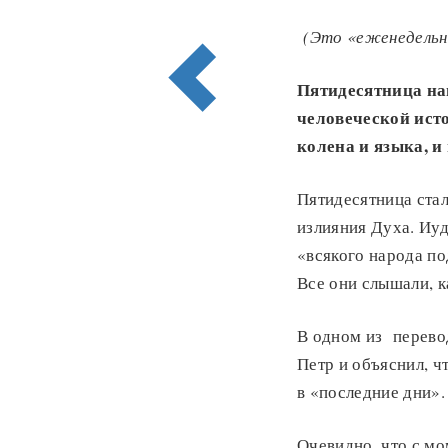
(Это «еженедельно
Пятидесятница на
человеческой ист
колена и языка, и
Пятидесятница стал
излияния Духа. Иуд
«всякого народа по
Все они слышали, к
В одном из перевод
Петр и объяснил, ч
в «последние дни».
Очевидно, что с мо