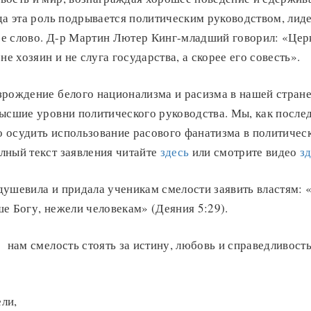
да эта роль подрывается политическим руководством, ли
вое слово. Д-р Мартин Лютер Кинг-младший говорил: «Це
не хозяин и не слуга государства, а скорее его совесть».
рождение белого национализма и расизма в нашей стране
ысшие уровни политического руководства. Мы, как после
осудить использование расового фанатизма в политическ
лный текст заявления читайте
здесь
или смотрите видео
з
душевила и придала ученикам смелости заявить властям:
е Богу, нежели человекам» (Деяния 5:29).
 нам смелость стоять за истину, любовь и справедливость
ли,