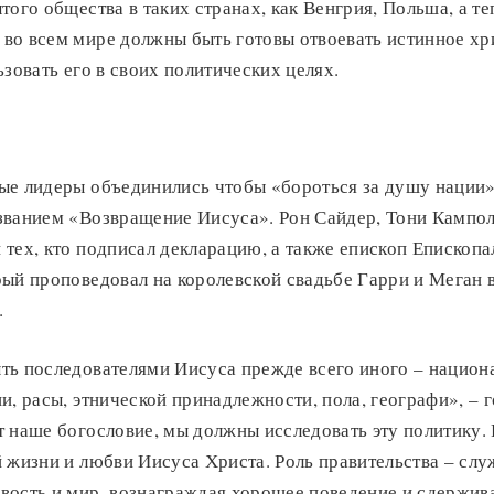
того общества в таких странах, как Венгрия, Польша, а те
о всем мире должны быть готовы отвоевать истинное хри
ьзовать его в своих политических целях.
ые лидеры объединились чтобы «бороться за душу нации»
званием «Возвращение Иисуса». Рон Сайдер, Тони Кампол
 тех, кто подписал декларацию, а также епископ Еписко
ый проповедовал на королевской свадьбе Гарри и Меган в
.
ь последователями Иисуса прежде всего иного – национ
и, расы, этнической принадлежности, пола, географи», – г
 наше богословие, мы должны исследовать эту политику. 
 жизни и любви Иисуса Христа. Роль правительства – слу
вость и мир, вознаграждая хорошее поведение и сдержив