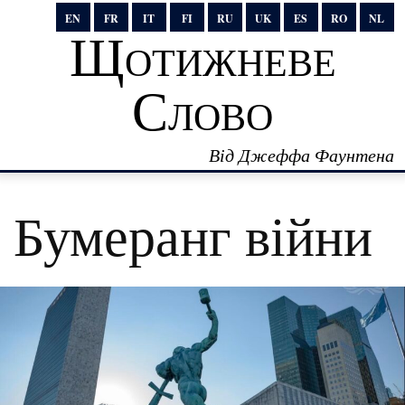
EN
FR
IT
FI
RU
UK
ES
RO
NL
Щотижневе
Слово
Від Джеффа Фаунтена
Бумеранг війни