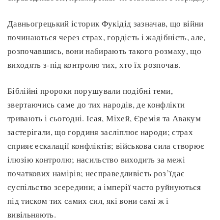
Давньогрецький історик Фукідід зазначав, що війни
починаються через страх, гордість і жадібність, але,
розпочавшись, вони набирають такого розмаху, що
виходять з-під контролю тих, хто їх розпочав.
Біблійні пророки порушували подібні теми,
звертаючись саме до тих народів, де конфлікти
тривають і сьогодні. Ісая, Міхей, Єремія та Авакум
застерігали, що гординя засліплює народи; страх
сприяє ескалації конфліктів; військова сила створює
ілюзію контролю; насильство виходить за межі
початкових намірів; несправедливість роз’їдає
суспільство зсередини; а імперії часто руйнуються
під тиском тих самих сил, які вони самі ж і
вивільняють.