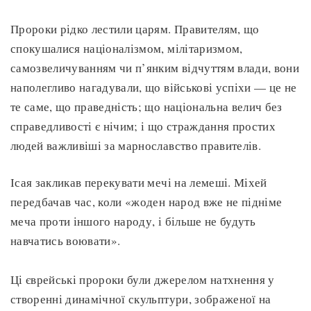
Пророки рідко лестили царям. Правителям, що
спокушалися націоналізмом, мілітаризмом,
самозвеличуванням чи п’янким відчуттям влади, вони
наполегливо нагадували, що військові успіхи — це не
те саме, що праведність; що національна велич без
справедливості є нічим; і що страждання простих
людей важливіші за марнославство правителів.
Ісая закликав перекувати мечі на лемеші. Міхей
передбачав час, коли «жоден народ вже не підніме
меча проти іншого народу, і більше не будуть
навчатись воювати».
Ці єврейські пророки були джерелом натхнення у
створенні динамічної скульптури, зображеної на