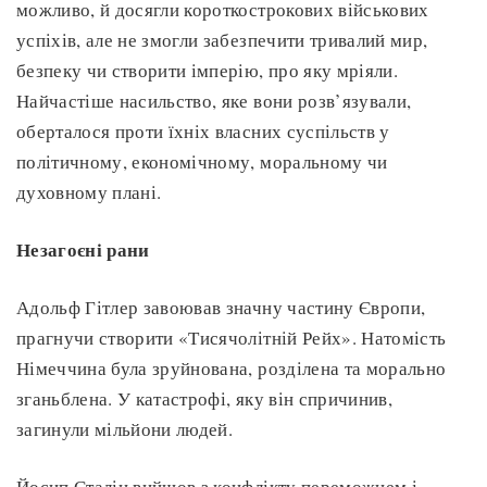
можливо, й досягли короткострокових військових
успіхів, але не змогли забезпечити тривалий мир,
безпеку чи створити імперію, про яку мріяли.
Найчастіше насильство, яке вони розв’язували,
оберталося проти їхніх власних суспільств у
політичному, економічному, моральному чи
духовному плані.
Незагоєні рани
Адольф Гітлер завоював значну частину Європи,
прагнучи створити «Тисячолітній Рейх». Натомість
Німеччина була зруйнована, розділена та морально
зганьблена. У катастрофі, яку він спричинив,
загинули мільйони людей.
Йосип Сталін вийшов з конфлікту переможцем і