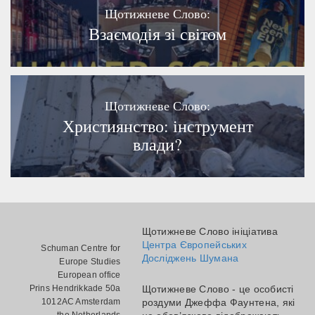
Щотижневе Слово:
Взаємодія зі світом
Щотижневе Слово:
Християнство: інструмент
влади?
Щотижневе Слово ініціатива
Центра Європейських
Schuman Centre for
Досліджень Шумана
Europe Studies
European office
Prins Hendrikkade 50a
Щотижневе Слово - це особисті
1012AC Amsterdam
роздуми Джеффа Фаунтена, які