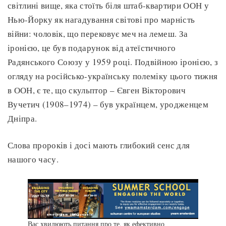
світлині вище, яка стоїть біля штаб-квартири ООН у
Нью-Йорку як нагадування світові про марність
війни: чоловік, що перековує меч на лемеш. За
іронією, це був подарунок від атеїстичного
Радянського Союзу у 1959 році. Подвійною іронією, з
огляду на російсько-українську полеміку цього тижня
в ООН, є те, що скульптор – Євген Вікторович
Вучетич (1908–1974) – був українцем, уродженцем
Дніпра.
Слова пророків і досі мають глибокий сенс для
нашого часу.
Вас хвилюють питання про те, як ефективно