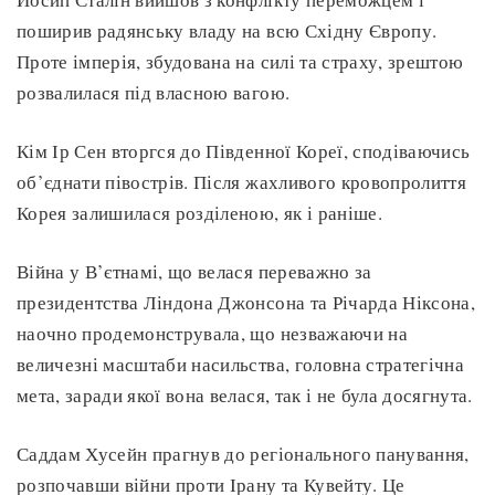
поширив радянську владу на всю Східну Європу.
Проте імперія, збудована на силі та страху, зрештою
розвалилася під власною вагою.
Кім Ір Сен вторгся до Південної Кореї, сподіваючись
об’єднати півострів. Після жахливого кровопролиття
Корея залишилася розділеною, як і раніше.
Війна у В’єтнамі, що велася переважно за
президентства Ліндона Джонсона та Річарда Ніксона,
наочно продемонструвала, що незважаючи на
величезні масштаби насильства, головна стратегічна
мета, заради якої вона велася, так і не була досягнута.
Саддам Хусейн прагнув до регіонального панування,
розпочавши війни проти Ірану та Кувейту. Це