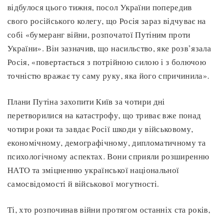
відбулося цього тижня, посол України попередив
свого російського колегу, що Росія зараз відчуває на
собі «бумеранг війни, розпочатої Путіним проти
України». Він зазначив, що насильство, яке розв’язала
Росія, «повертається з потрійною силою і з болючою
точністю вражає ту саму руку, яка його спричинила».
Плани Путіна захопити Київ за чотири дні
перетворилися на катастрофу, що триває вже понад
чотири роки та завдає Росії шкоди у військовому,
економічному, демографічному, дипломатичному та
психологічному аспектах. Вони сприяли розширенню
НАТО та зміцненню української національної
самосвідомості й військової могутності.
Ті, хто розпочинав війни протягом останніх ста років,