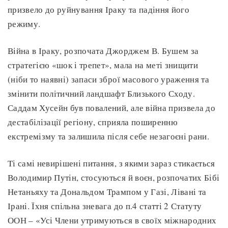
призвело до руйнування Іраку та падіння його
режиму.
Війна в Іраку, розпочата Джорджем В. Бушем за
стратегією «шок і трепет», мала на меті знищити
(ніби то наявні) запаси зброї масового ураження та
змінити політичний ландшафт Близького Сходу.
Саддам Хусейн був повалений, але війна призвела до
дестабілізації регіону, сприяла поширенню
екстремізму та залишила після себе незагоєні рани.
Ті самі невирішені питання, з якими зараз стикається
Володимир Путін, стосуються й воєн, розпочатих Бібі
Нетаньяху та Дональдом Трампом у Газі, Лівані та
Ірані. Їхня спільна зневага до п.4 статті 2 Статуту
ООН – «Усі Члени утримуються в своїх міжнародних