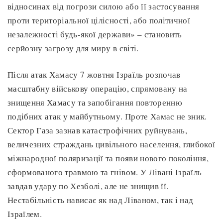
відносинах від погрози силою або її застосування
проти територіальної цілісності, або політичної
незалежності будь-якої держави» – становить
серйозну загрозу для миру в світі.
Після атак Хамасу 7 жовтня Ізраїль розпочав
масштабну військову операцію, спрямовану на
знищення Хамасу та запобігання повторенню
подібних атак у майбутньому. Проте Хамас не зник.
Сектор Газа зазнав катастрофічних руйнувань,
величезних страждань цивільного населення, глибокої
міжнародної поляризації та появи нового покоління,
сформованого травмою та гнівом. У Лівані Ізраїль
завдав удару по Хезболі, але не знищив її.
Нестабільність нависає як над Ліваном, так і над
Ізраїлем.