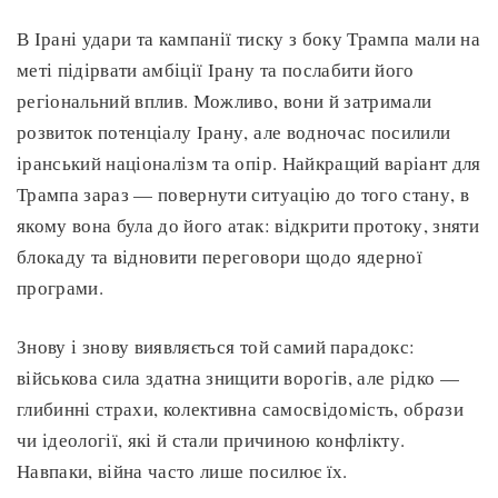
В Ірані удари та кампанії тиску з боку Трампа мали на
меті підірвати амбіції Ірану та послабити його
регіональний вплив. Можливо, вони й затримали
розвиток потенціалу Ірану, але водночас посилили
іранський націоналізм та опір. Найкращий варіант для
Трампа зараз — повернути ситуацію до того стану, в
якому вона була до його атак: відкрити протоку, зняти
блокаду та відновити переговори щодо ядерної
програми.
Знову і знову виявляється той самий парадокс:
військова сила здатна знищити ворогів, але рідко —
глибинні страхи, колективна самосвідомість, обр
а
зи
чи ідеології, які й стали причиною конфлікту.
Навпаки, війна часто лише посилює їх.