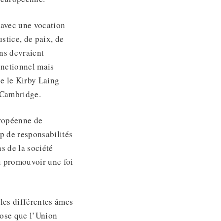
‘avec une vocation
stice, de paix, de
ens devraient
onctionnel mais
ge le Kirby Laing
à Cambridge.
uropéenne de
 de responsabilités
ns de la société
u promouvoir une foi
les différentes âmes
hose que l’Union