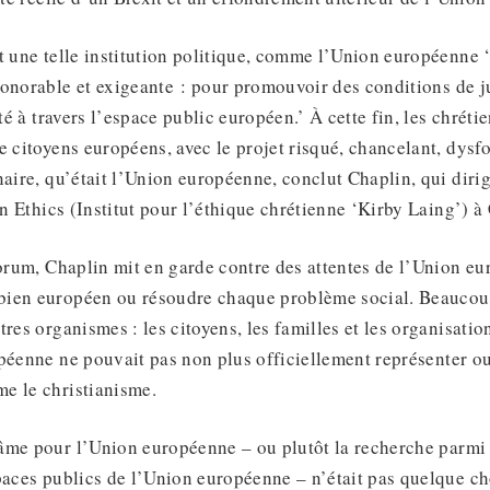
t une telle institution politique, comme l’Union européenne 
onorable et exigeante : pour promouvoir des conditions de ju
rté à travers l’espace public européen.’ À cette fin, les chréti
e citoyens européens, avec le projet risqué, chancelant, dysf
naire, qu’était l’Union européenne, conclut Chaplin, qui diri
ian Ethics (Institut pour l’éthique chrétienne ‘Kirby Laing’) 
forum, Chaplin mit en garde contre des attentes de l’Union e
ien européen ou résoudre chaque problème social. Beaucoup
res organismes : les citoyens, les familles et les organisatio
opéenne ne pouvait pas non plus officiellement représenter o
e le christianisme.
âme pour l’Union européenne – ou plutôt la recherche parmi 
paces publics de l’Union européenne – n’était pas quelque c