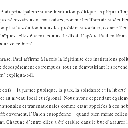
tait principalement une institution politique, expliqua Chapl
 pas nécessairement mauvaises, comme les libertaires séculier
non plus la solution à tous les problèmes sociaux, comme l’en
aïques. Elles étaient, comme le disait l’apôtre Paul en Roma
pour votre bien’.
rase, Paul affirme à la fois la légitimité des institutions pol
e désespérément corrompues, tout en démystifiant les revend
n’ expliqua-t-il.
tifs – la justice publique, la paix, la solidarité et la libert
l, et au niveau local et régional. Nous avons cependant égalem
ernationales et transnationales comme étant appelées à ces no
ffectivement, l’Union européenne – quand bien même celles-
nt. Chacune d’entre-elles a été établie dans le but d’assurer la