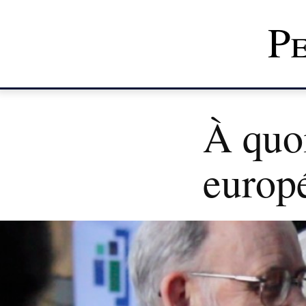
Pe
À quoi
europ