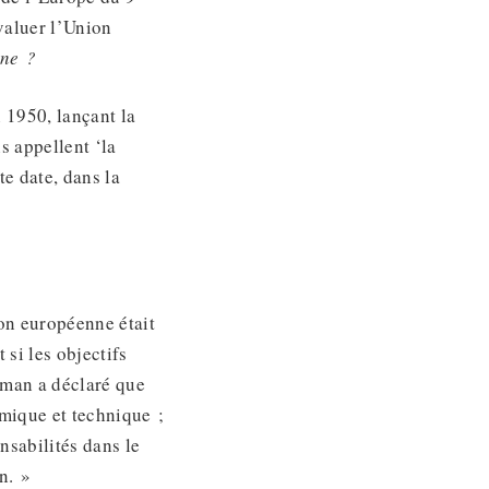
valuer l’Union
nne ?
 1950, lançant la
s appellent ‘la
te date, dans la
ion européenne était
 si les objectifs
uman a déclaré que
omique et technique ;
nsabilités dans le
n. »