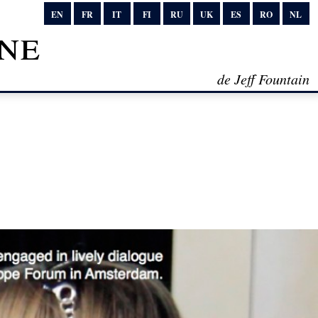
EN
FR
IT
FI
RU
UK
ES
RO
NL
ne
de Jeff Fountain