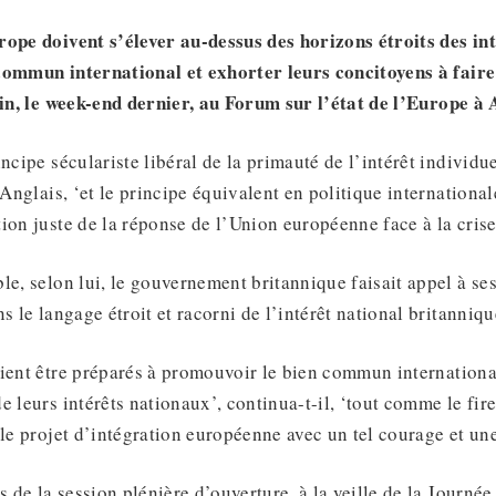
rope doivent s’élever au-dessus des horizons étroits des in
 commun international et exhorter leurs concitoyens à fair
in
,
le week-end dernier
,
au Forum sur l’état de l’Europe à
ncipe séculariste libéral de la primauté de l’intérêt individu
’Anglais, ‘et le principe équivalent en politique international
ion juste de la réponse de l’Union européenne face à la crise
le, selon lui, le gouvernement britannique faisait appel à ses
s le langage étroit et racorni de l’intérêt national britanniqu
aient être préparés à promouvoir le bien commun internation
e leurs intérêts nationaux’, continua-t-il, ‘tout comme le fi
 le projet d’intégration européenne avec un tel courage et une
s de la session plénière d’ouverture, à la veille de la Journé