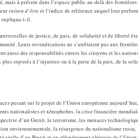
rté, mais à présent dans l’espace public au-delà des frontière
 leur
raison d’être
et l’indice de référence auquel leur perfor
expliqua-t-il.
universelles de justice, de paix, de solidarité et de liberté ét
manité. Leurs revendications ne s’arrêtaient pas aux frontièr
t aussi des responsabilités envers les citoyens et les nations
s plus exposés à l’injustice ou à la perte de la paix, de la solid
aces pesant sur le projet de l’Union européenne aujourd’hui
s nationalistes et xénophobes, la crise financière mondiale
spective d’un Grexit, le terrorisme, les menaces technologiq
ion environnementale, la résurgence du nationalisme russe, l
lité réelle d’un Brexit et un effondrement ultérieur de l’Unio