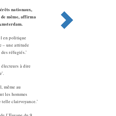
térêts nationaux,
e de même, affirma
 Amsterdam.
el en politique
e – une attitude
 des réfugiés.’
 électeurs à dire
e’.
al, même au
rent les hommes
 telle clairvoyance.’
e de l’Europe du 9