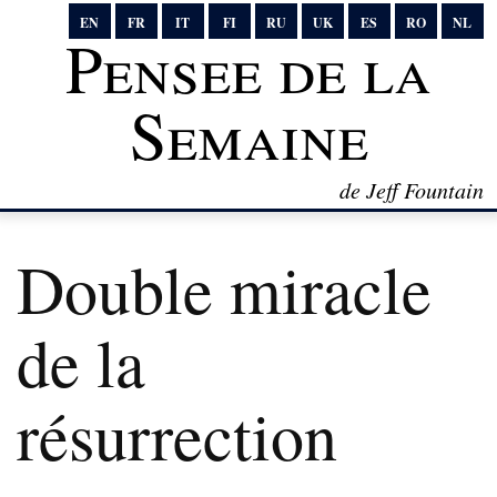
EN
FR
IT
FI
RU
UK
ES
RO
NL
Pensee de la
Semaine
de Jeff Fountain
Double miracle
de la
résurrection