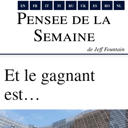
EN
FR
IT
FI
RU
UK
ES
RO
NL
Pensee de la
Semaine
de Jeff Fountain
Et le gagnant
est…