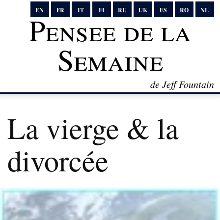
EN
FR
IT
FI
RU
UK
ES
RO
NL
Pensee de la
Semaine
de Jeff Fountain
La vierge & la
divorcée