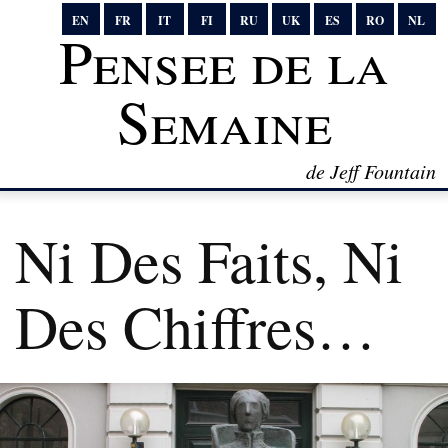
EN
FR
IT
FI
RU
UK
ES
RO
NL
Pensee de la
Semaine
de Jeff Fountain
Ni Des Faits, Ni
Des Chiffres…