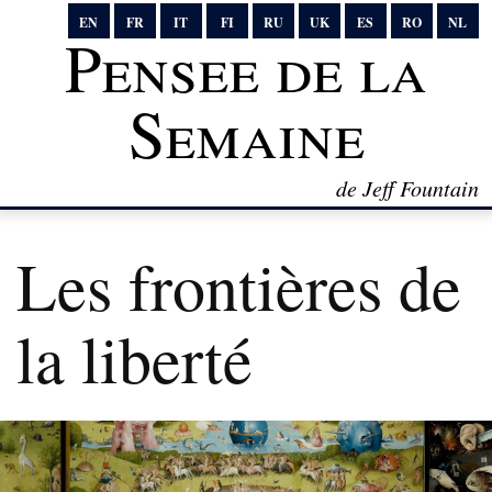
EN
FR
IT
FI
RU
UK
ES
RO
NL
Pensee de la
Semaine
de Jeff Fountain
Les frontières de
la liberté