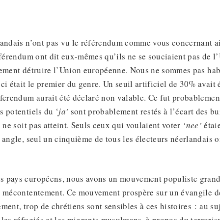
landais n’ont pas vu le référendum comme vous concernant ai
éférendum ont dit eux-mêmes qu’ils ne se souciaient pas de l’
lement détruire l’Union européenne. Nous ne sommes pas hab
i était le premier du genre. Un seuil artificiel de 30% avait é
ferendum aurait été déclaré non valable. Ce fut probablemen
 potentiels du ‘
ja’
sont probablement restés à l’écart des bu
 ne soit pas atteint. Seuls ceux qui voulaient voter
‘nee’
étai
 angle, seul un cinquième de tous les électeurs néerlandais on
 pays européens, nous avons un mouvement populiste grandi
e mécontentement. Ce mouvement prospère sur un évangile de
ment, trop de chrétiens sont sensibles à ces histoires : au s
les réfugiés et les migrants musulmans, à propos du terrori