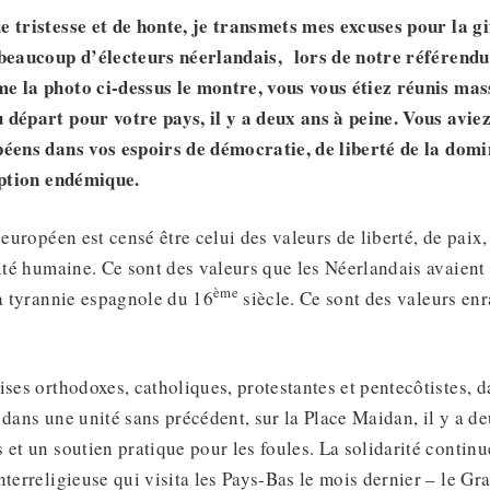
e tristesse et de honte, je transmets mes excuses pour la gi
 beaucoup d’électeurs néerlandais, lors de notre référendu
e la photo ci-dessus le montre, vous vous étiez réunis mas
départ pour votre pays, il y a deux ans à peine. Vous aviez
péens dans vos espoirs de démocratie, de liberté de la dom
uption endémique.
 européen est censé être celui des valeurs de liberté, de paix,
nité humaine. Ce sont des valeurs que les Néerlandais avaien
ème
la tyrannie espagnole du 16
siècle. Ce sont des valeurs enr
ises orthodoxes, catholiques, protestantes et pentecôtistes, d
 dans une unité sans précédent, sur la Place Maidan, il y a de
 et un soutien pratique pour les foules. La solidarité continu
nterreligieuse qui visita les Pays-Bas le mois dernier – le G