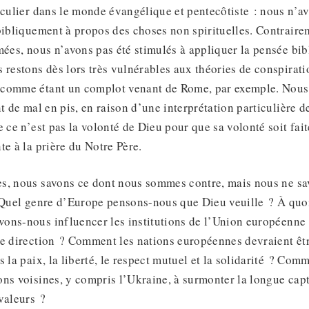
iculier dans le monde évangélique et pentecôtiste : nous n’a
bibliquement à propos des choses non spirituelles. Contraire
mées, nous n’avons pas été stimulés à appliquer la pensée bi
 restons dès lors très vulnérables aux théories de conspirati
comme étant un complot venant de Rome, par exemple. Nous 
t de mal en pis, en raison d’une interprétation particulière d
e ce n’est pas la volonté de Dieu pour que sa volonté soit fai
te à la prière du Notre Père.
s, nous savons ce dont nous sommes contre, mais nous ne sa
 Quel genre d’Europe pensons-nous que Dieu veuille ? À quoi
ns-nous influencer les institutions de l’Union européenne pa
e direction ? Comment les nations européennes devraient être
s la paix, la liberté, le respect mutuel et la solidarité ? C
ns voisines, y compris l’Ukraine, à surmonter la longue cap
valeurs ?