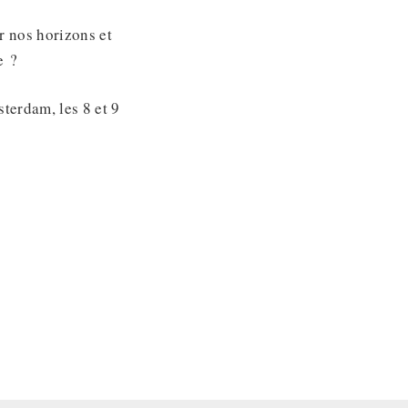
r nos horizons et
e ?
terdam, les 8 et 9