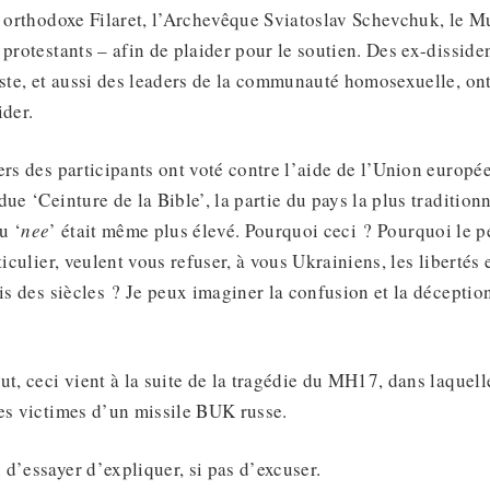
e orthodoxe Filaret, l’Archevêque Sviatoslav Schevchuk, le 
 protestants – afin de plaider pour le soutien. Des ex-dissiden
te, et aussi des leaders de la communauté homosexuelle, ont 
ider.
ers des participants ont voté contre l’aide de l’Union europé
due ‘Ceinture de la Bible’, la partie du pays la plus traditio
u ‘
nee
’ était même plus élevé. Pourquoi ceci ? Pourquoi le p
ticulier, veulent vous refuser, à vous Ukrainiens, les libertés 
uis des siècles ? Je peux imaginer la confusion et la décepti
ut, ceci vient à la suite de la tragédie du MH17, dans laquell
es victimes d’un missile BUK russe.
d’essayer d’expliquer, si pas d’excuser.