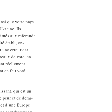
nsi que votre pays.
Ukraine. Ils
itués aux referenda
té établi, en-
t une erreur car
reaux de vote, en
ent réellement
t en fait voté
ssant, qui est un
 peur et de demi-
ujet d’une Europe
sme grandissant en