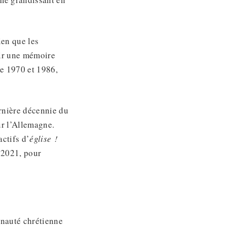
ien que les
oir une mémoire
re 1970 et 1986,
rnière décennie du
ur l’Allemagne.
ctifs d’
église !
 2021, pour
nauté chrétienne