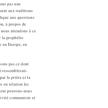
vons pas une
ment aux traditions
blique aux questions
on, à propos de
nous attendons à ce
e la prophétie
te en Europe, en
vons pas ce dont
 ressemblerait-
r la prière et la
 en relation les
omment pouvons-nous
tivité communiste et