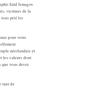
Muphti Saïd Ismagov
ts, victimes de la
tous prié les
enne pour votre
nnellement
euple néerlandais et
et les valeurs dont
on que vous devez
e tant de