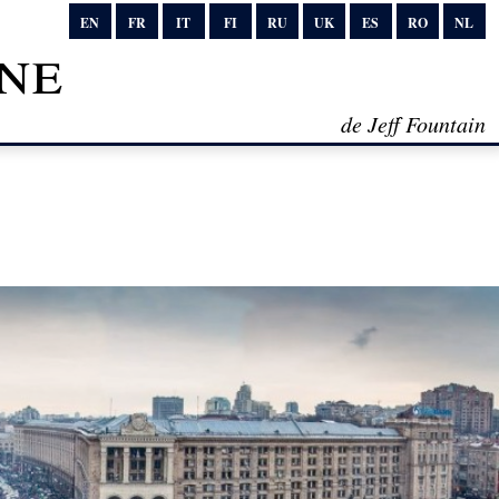
EN
FR
IT
FI
RU
UK
ES
RO
NL
ne
de Jeff Fountain