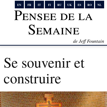
EN
FR
IT
FI
RU
UK
ES
RO
NL
Pensee de la
Semaine
de Jeff Fountain
Se souvenir et
construire