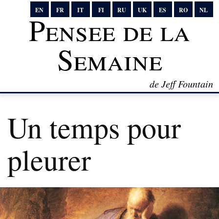
EN
FR
IT
FI
RU
UK
ES
RO
NL
Pensee de la
Semaine
de Jeff Fountain
Un temps pour
pleurer