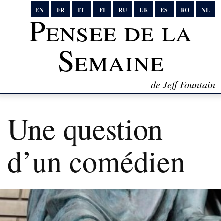
EN
FR
IT
FI
RU
UK
ES
RO
NL
Pensee de la
Semaine
de Jeff Fountain
Une question
d’un comédien