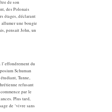
être de son
nt, des Polonais
rs étages, déclarant
à allumer une bougie
is, pensait John, un
à l’effondrement du
ymposium Schuman
e étudiant, Tunne,
hrétienne refusant
, commence par le
ances. Plus tard,
ssage de ‘vivre sans