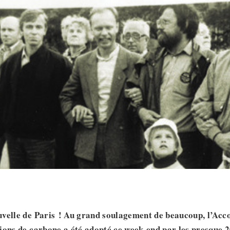
velle de Paris ! Au grand soulagement de beaucoup, l’Acco
ions de carbone a été adopté ce week-end par les presque 