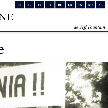
EN
FR
IT
FI
RU
UK
ES
RO
NL
ne
de Jeff Fountain
e