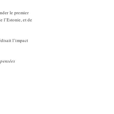
onder le premier
 l’Estonie, et de
édisait l’impact
s pensées
.