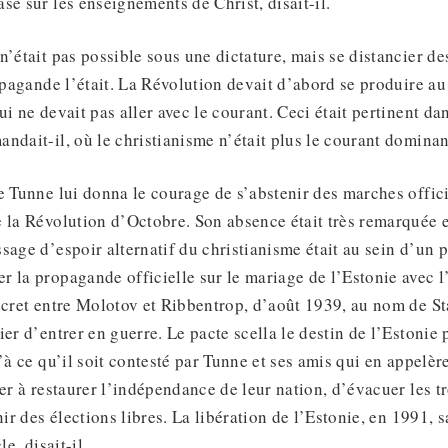
sé sur les enseignements de Christ, disait-il.
n’était pas possible sous une dictature, mais se distancier 
ropagande l’était. La Révolution devait d’abord se produire a
i ne devait pas aller avec le courant. Ceci était pertinent dan
ndait-il, où le christianisme n’était plus le courant dominan
e Tunne lui donna le courage de s’abstenir des marches officie
 la Révolution d’Octobre. Son absence était très remarquée 
sage d’espoir alternatif du christianisme était au sein d’un p
 la propagande officielle sur le mariage de l’Estonie avec l
ecret entre Molotov et Ribbentrop, d’août 1939, au nom de Sta
ier d’entrer en guerre. Le pacte scella le destin de l’Estonie 
u’à ce qu’il soit contesté par Tunne et ses amis qui en appelè
der à restaurer l’indépendance de leur nation, d’évacuer les 
nir des élections libres. La libération de l’Estonie, en 1991,
le, disait-il.