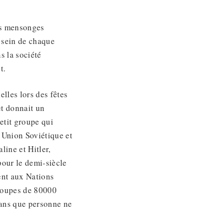
des mensonges
u sein de chaque
s la société
t.
lles lors des fêtes
et donnait un
etit groupe qui
’Union Soviétique et
line et Hitler,
pour le demi-siècle
rent aux Nations
troupes de 80000
 sans que personne ne