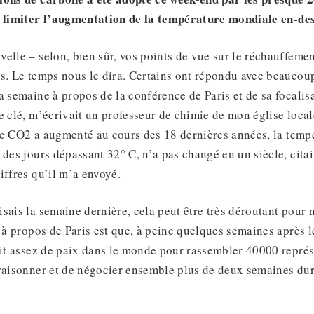
e limiter l’augmentation de la température mondiale en-de
elle – selon, bien sûr, vos points de vue sur le réchauffeme
s. Le temps nous le dira. Certains ont répondu avec beaucoup
a semaine à propos de la conférence de Paris et de sa focalis
e clé, m’écrivait un professeur de chimie de mon église loca
le CO2 a augmenté au cours des 18 dernières années, la temp
 des jours dépassant 32° C, n’a pas changé en un siècle, citai
iffres qu’il m’a envoyé.
sais la semaine dernière, cela peut être très déroutant pour n
f à propos de Paris est que, à peine quelques semaines après l
ait assez de paix dans le monde pour rassembler 40000 repré
 raisonner et de négocier ensemble plus de deux semaines dur