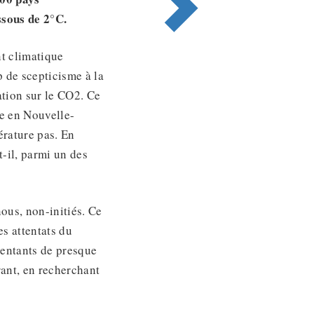
ssous de 2°C.
nt climatique
 de scepticisme à la
ation sur le CO2. Ce
le en Nouvelle-
érature pas. En
t-il, parmi un des
ous, non-initiés. Ce
es attentats du
sentants de presque
ant, en recherchant