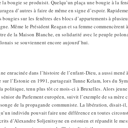
e la bougie se produisit. Quelqu’un plaça une bougie à la fen
uragea d’autres à faire de même en signe d’espoir. Rapideme
s bougies sur les fenêtres des blocs d’appartements à plusieu
logne. Même le Président Reagan et sa femme commencèrent 
être de la Maison Blanche, en solidarité avec le peuple polona
olonais se souviennent encore aujourd’hui.
ne enracinée dans l’histoire de l’enfant-Dieu, a aussi mené 
 sur l’Estonie en 1991, partageait Tunne Kelam, lors du S
t la politique, tenu plus tôt ce mois-ci à Bruxelles. Alors jeun
sénior du Parlement européen, suivit l’exemple de sa mère c
nsonge de la propagande communiste. La libération, disait-il
u’un individu pouvait faire une différence en toutes circonst
écrits d’Alexandre Soljenitsyne en estonien et répandit le me