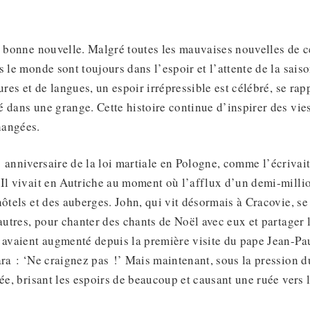
e bonne nouvelle. Malgré toutes les mauvaises nouvelles de c
s le monde sont toujours dans l’espoir et l’attente de la sais
ures et de langues, un espoir irrépressible est célébré, se rap
 dans une grange. Cette histoire continue d’inspirer des vie
hangées.
e
anniversaire de la loi martiale en Pologne, comme l’écrivai
Il vivait en Autriche au moment où l’afflux d’un demi-millio
ôtels et des auberges. John, qui vit désormais à Cracovie, se 
autres, pour chanter des chants de Noël avec eux et partager l
 avaient augmenté depuis la première visite du pape Jean-Pau
ara : ‘Ne craignez pas !’ Mais maintenant, sous la pression d
ée, brisant les espoirs de beaucoup et causant une ruée vers l