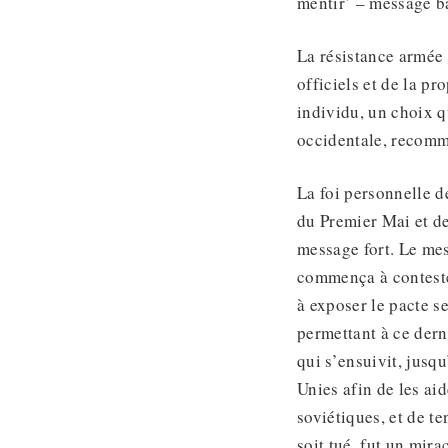
mentir’ – message ba
La résistance armée 
officiels et de la p
individu, un choix qu
occidentale, recomma
La foi personnelle d
du Premier Mai et de
message fort. Le mes
commença à contester
à exposer le pacte s
permettant à ce dern
qui s’ensuivit, jusq
Unies afin de les ai
soviétiques, et de te
soit tué, fut un mirac