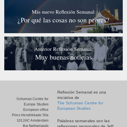
Màs nuevo Reflexión Semanal:
¿Por qué las cosas no son peores?
Anterior Reflexión Semanal:
Muy buenas noticias
Reflexión Semanal es una
iniciativa de
Schuman Centre for
The Schuman Centre for
Europe Studies
European Studies
European office
Prins Hendrikkade 50a
1012AC Amsterdam
Palabras semanales son las
the Netherlands
reflexiones personales de Jeff