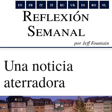
EN
FR
IT
FI
RU
UK
ES
RO
NL
Reflexión
Semanal
por Jeff Fountain
Una noticia
aterradora