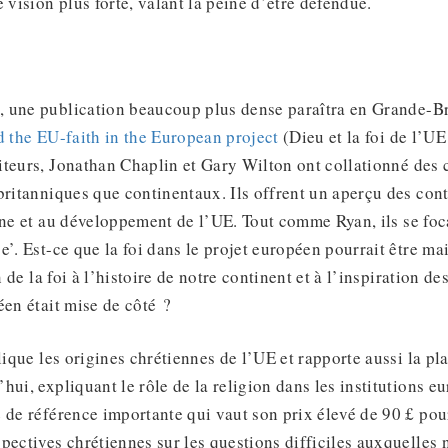
 vision plus forte, valant la peine d’être défendue.
 une publication beaucoup plus dense paraîtra en Grande-Br
 the EU-faith in the European project
(Dieu et la foi de l’UE
teurs, Jonathan Chaplin et Gary Wilton ont collationné des c
britanniques que continentaux. Ils offrent un aperçu des con
ine et au développement de l’UE. Tout comme Ryan, ils se foca
e’. Est-ce que la foi dans le projet européen pourrait être m
on de la foi à l’histoire de notre continent et à l’inspiration d
éen était mise de côté ?
ique les origines chrétiennes de l’UE et rapporte aussi la pla
hui, expliquant le rôle de la religion dans les institutions e
 de référence importante qui vaut son prix élevé de 90 £ pou
pectives chrétiennes sur les questions difficiles auxquelle