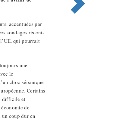
ants, accentuées par
 Des sondages récents
 l’UE, qui pourrait
 toujours une
avec le
 d’un choc séismique
 européenne. Certains
 difficile et
e économie de
n un coup dur en