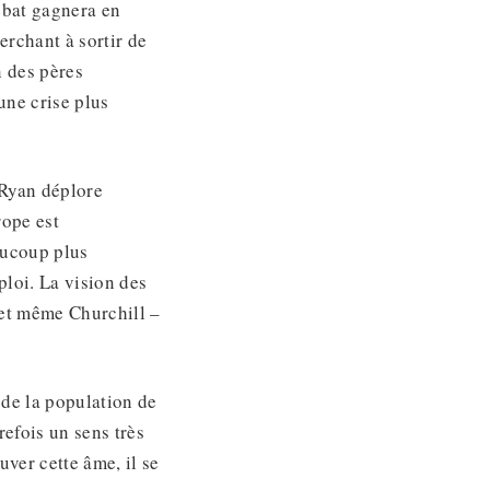
ébat gagnera en
erchant à sortir de
n des pères
une crise plus
 Ryan déplore
rope est
aucoup plus
loi. La vision des
et même Churchill –
e de la population de
refois un sens très
uver cette âme, il se