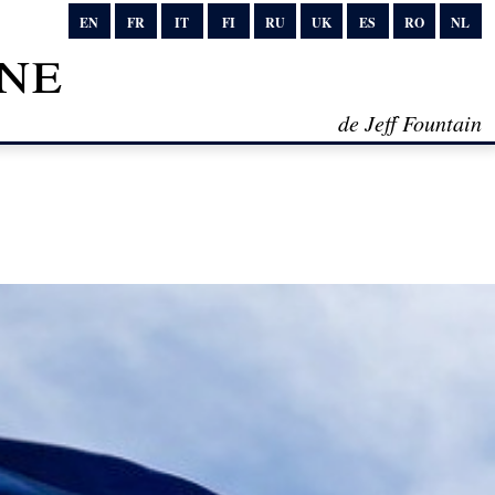
EN
FR
IT
FI
RU
UK
ES
RO
NL
ne
de Jeff Fountain