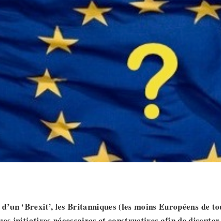
té d’un ‘Brexit’, les Britanniques (les moins Européens de t
es initiatives nécessaires et constructives afin de discuter