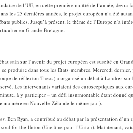
ndaise de l’UE, en cette première moitié de l’année, devra fa
ans les 25 dernières années, le projet européen n’a été autan
ébats publics. Jusqu’à présent, le thème de l’Europe n’a intére
particulier en Grande-Bretagne.
ébat sain sur l’avenir du projet européen est suscité en Gran
 se produire dans tous les Etats-membres. Mercredi dernier,
oupe de réflexion Theos) a organisé un débat à Londres sur 
éservé. Les intervenants variaient des eurosceptiques aux euro
 minute, à y participer – un défi insurmontable étant donné qu
de ma mère en Nouvelle-Zélande le même jour).
os,
Ben Ryan, a contribué au débat par la présentation d’un r
A soul for the Union (Une âme pour l’Union). Maintenant, vo