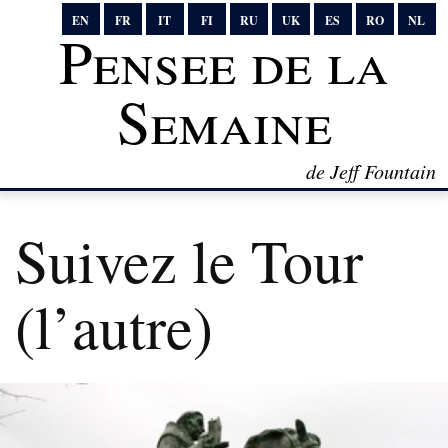
EN
FR
IT
FI
RU
UK
ES
RO
NL
Pensee de la
Semaine
de Jeff Fountain
Suivez le Tour
(l’autre)