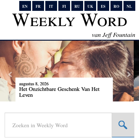
EN
FR
IT
FI
RU
UK
ES
RO
NL
Weekly Word
van Jeff Fountain
augustus 1, 2026
Een zeldzame kosmische delicatesse