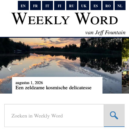
EN
FR
IT
FI
RU
UK
ES
RO
NL
Weekly Word
van Jeff Fountain
juli 25, 2026
De waarheid spreken tegen de macht