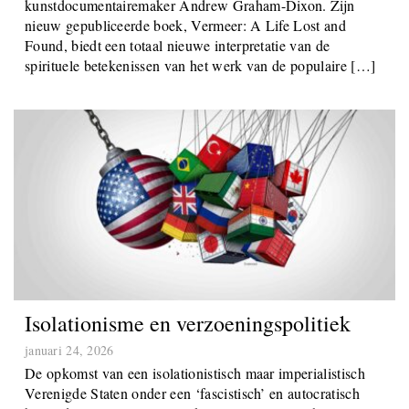
de 17e -eeuwse Nederlandse schilder Johannes Vermeer,
die onlangs aan het licht zijn gekomen door de BBC
kunstdocumentairemaker Andrew Graham-Dixon. Zijn
nieuw gepubliceerde boek, Vermeer: A Life Lost and
Found, biedt een totaal nieuwe interpretatie van de
spirituele betekenissen van het werk van de populaire […]
Isolationisme en verzoeningspolitiek
januari 24, 2026
De opkomst van een isolationistisch maar imperialistisch