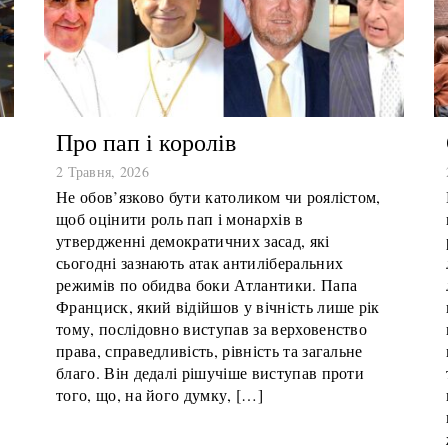
Про пап і королів
2 Травня, 2026
Не обов’язково бути католиком чи роялістом,
щоб оцінити роль пап і монархів в
утвердженні демократичних засад, які
сьогодні зазнають атак антиліберальних
режимів по обидва боки Атлантики. Папа
Франциск, який відійшов у вічність лише рік
тому, послідовно виступав за верховенство
права, справедливість, рівність та загальне
благо. Він дедалі рішучіше виступав проти
того, що, на його думку, […]