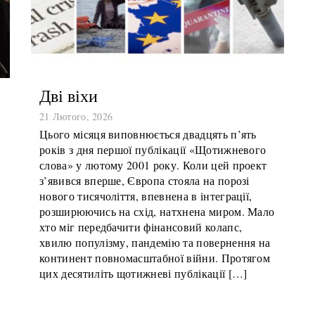
Дві віхи
21 Лютого, 2026
Цього місяця виповнюється двадцять п’ять
років з дня першої публікації «Щотижневого
слова» у лютому 2001 року. Коли цей проект
з’явився вперше, Європа стояла на порозі
нового тисячоліття, впевнена в інтеграції,
розширюючись на схід, натхнена миром. Мало
хто міг передбачити фінансовий колапс,
хвилю популізму, пандемію та повернення на
континент повномасштабної війни. Протягом
цих десятиліть щотижневі публікації […]