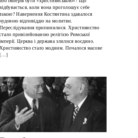
або імперія бути «християнською»? Що
відбувається, коли вона проголошує себе
такою? Навернення Костянтина здавалося
чудовою відповіддю на молитви.
Переслідування припинилися. Християнство
стало привілейованою релігією Римської
імперії. Церква і держава злилися воєдино.
Християнство стало модним. Почалося масове
[…]