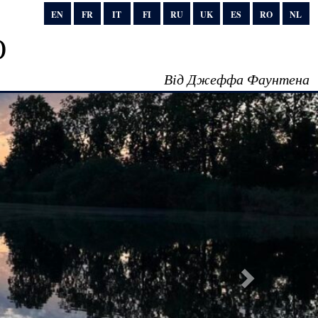
EN
FR
IT
FI
RU
UK
ES
RO
NL
о
Від Джеффа Фаунтена