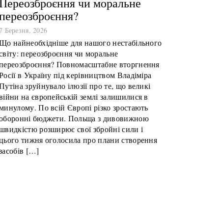
Переозброєння чи моральне
переозброєння?
7 Березня, 2026
Що найнеобхідніше для нашого нестабільного
світу: переозброєння чи моральне
переозброєння? Повномасштабне вторгнення
Росії в Україну під керівництвом Владіміра
Путіна зруйнувало ілюзії про те, що великі
війни на європейській землі залишилися в
минулому. По всій Європі різко зростають
оборонні бюджети. Польща з дивовижною
швидкістю розширює свої збройні сили і
цього тижня оголосила про плани створення
засобів […]