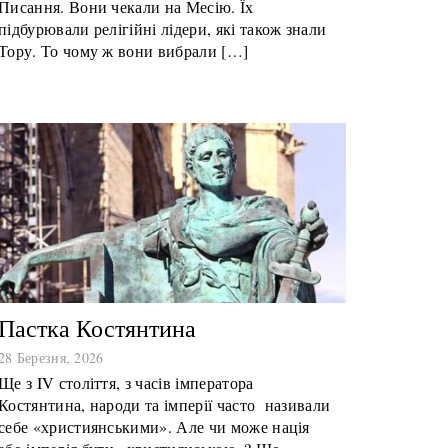
Писання. Вони чекали на Месію. Їх
підбурювали релігійні лідери, які також знали
Тору. То чому ж вони вибрали […]
Пастка Костянтина
28 Березня, 2026
Ще з IV століття, з часів імператора
Костянтина, народи та імперії часто називали
себе «християнськими». Але чи може нація