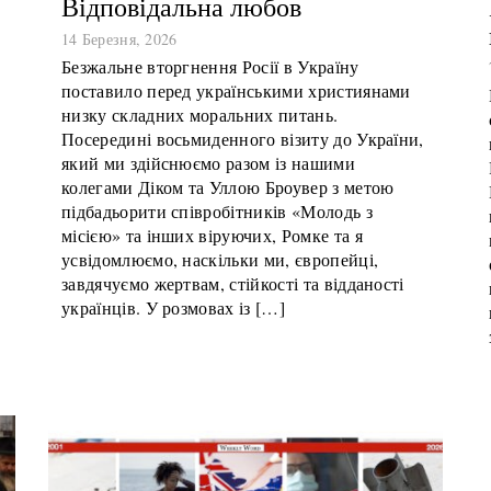
Відповідальна любов
14 Березня, 2026
Безжальне вторгнення Росії в Україну
поставило перед українськими християнами
низку складних моральних питань.
Посередині восьмиденного візиту до України,
який ми здійснюємо разом із нашими
колегами Діком та Уллою Броувер з метою
підбадьорити співробітників «Молодь з
місією» та інших віруючих, Ромке та я
усвідомлюємо, наскільки ми, європейці,
завдячуємо жертвам, стійкості та відданості
українців. У розмовах із […]