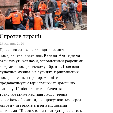
Спротив тиранії
25 Квітня, 2026
Цього понеділка голландців охопить
помаранчеве божевілля. Канали Амстердама
ряснітимуть човнами, заповненими радісними
людьми в помаранчевому вбранні. Повсюди
лунатиме музика, на вулицях, прикрашених
помаранчевими прапорами, діти
продаватимуть старі іграшки та домашню
випічку. Національне телебачення
транслюватиме неспішну ходу членів
королівської родини, що прогулюються серед
натовпу та грають в ігри з місцевими
жителями. Щороку вони приїздять до якогось