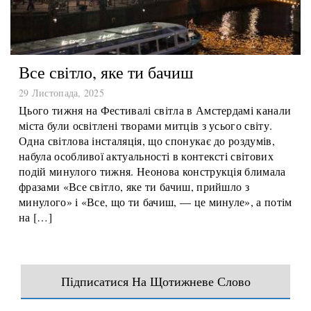
Все світло, яке ти бачиш
29 Листопада, 2025
Цього тижня на Фестивалі світла в Амстердамі канали
міста були освітлені творами митців з усього світу.
Одна світлова інсталяція, що спонукає до роздумів,
набула особливої актуальності в контексті світових
подій минулого тижня. Неонова конструкція блимала
фразами «Все світло, яке ти бачиш, прийшло з
минулого» і «Все, що ти бачиш, — це минуле», а потім
на […]
Підписатися На Щотижневе Слово