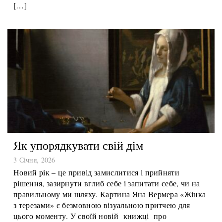
навіщо взагалі вчитися, що означає «місійність» і чому
варто вивчати Європу. Двоє випускників розповіли
[…]
Як упорядкувати свій дім
3 Січня, 2026
Новий рік – це привід замислитися і прийняти
рішення, зазирнути вглиб себе і запитати себе, чи на
правильному ми шляху. Картина Яна Вермера «Жінка