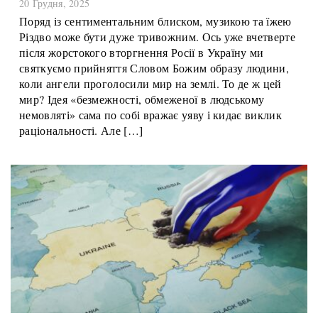
Чому святкуємо?
20 Грудня, 2025
Поряд із сентиментальним блиском, музикою та їжею
Різдво може бути дуже тривожним. Ось уже вчетверте
після жорстокого вторгнення Росії в Україну ми
святкуємо прийняття Словом Божим образу людини,
коли ангели проголосили мир на землі. То де ж цей
мир? Ідея «безмежності, обмеженої в людському
немовляті» сама по собі вражає уяву і кидає виклик
раціональності. Але […]