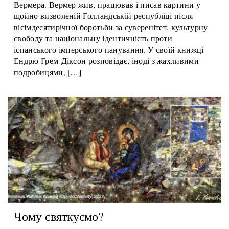
перспективу надії для України завдяки новій книжці
про голландського художника 17 століття Яна
Вермера. Вермер жив, працював і писав картини у
щойно визволеній Голландській республіці після
вісімдесятирічної боротьби за суверенітет, культурну
свободу та національну ідентичність проти
іспанського імперського панування. У своїй книжці
Ендрю Грем-Діксон розповідає, іноді з жахливими
подробицями, […]