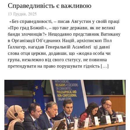
Справедливість є важливою
13 Грудня, 2025
«Без справедливості, – писав Августин у своїй праці
«Про град Божий», – що таке держави, як не великі
банди злочинців?» Нещодавно представник Ватикану
в Організації Об’єднаних Націй, архієпископ Пол
Ґаллагер, нагадав Генеральній Асамблеї ці давні
слова отця церкви, додавши, що «жодна особа чи
група, незалежно від свого статусу, не повинна
претендувати на право порушувати гідність […]