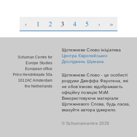
‹
1
2
3
4
5
›
»
Щотижневе Слово ініціатива
Центра Європейських
Schuman Centre for
Досліджень Шумана
Europe Studies
European office
Prins Hendrikkade 50a
Щотижневе Слово - це особисті
1012AC Amsterdam
роздуми Джеффа Фаунтена, які
the Netherlands
не обов’язково відображають
офіційну позицію МзМ.
Використовуючи матеріали
Щотижневого Слова, будь ласка,
вказуйте автора іджерело.
© Schumancentre 2026