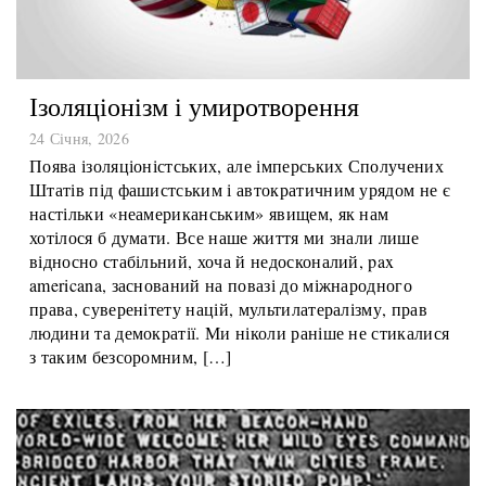
Ізоляціонізм і умиротворення
24 Січня, 2026
Поява ізоляціоністських, але імперських Сполучених
Штатів під фашистським і автократичним урядом не є
настільки «неамериканським» явищем, як нам
хотілося б думати. Все наше життя ми знали лише
відносно стабільний, хоча й недосконалий, pax
americana, заснований на повазі до міжнародного
права, суверенітету націй, мультилатералізму, прав
людини та демократії. Ми ніколи раніше не стикалися
з таким безсоромним, […]