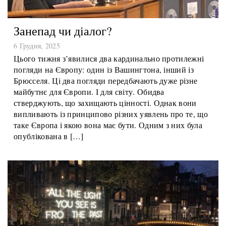
Занепад чи діалог?
6 Грудня, 2025
Цього тижня з’явилися два кардинально протилежні
погляди на Європу: один із Вашингтона, інший із
Брюсселя. Ці два погляди передбачають дуже різне
майбутнє для Європи. І для світу. Обидва
стверджують, що захищають цінності. Однак вони
випливають із принципово різних уявлень про те, що
таке Європа і якою вона має бути. Одним з них була
опублікована в […]