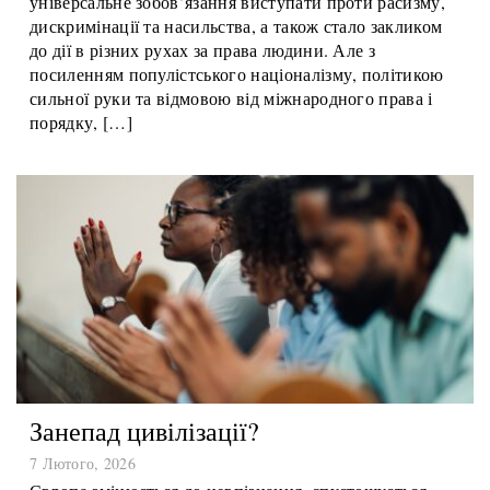
жахіть Голокосту. Згодом воно переросло в
універсальне зобов’язання виступати проти расизму,
дискримінації та насильства, а також стало закликом
до дії в різних рухах за права людини. Але з
посиленням популістського націоналізму, політикою
сильної руки та відмовою від міжнародного права і
порядку, […]
Занепад цивілізації?