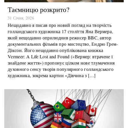
Таємницю розкрито?
31 Січня, 2026
Нещодавно я писав про новий погляд на творчість
голландського художника 17 століття Яна Вермера,
який нещодавно оприлюднив режисер BBC, автор
документальних фільмів про мистецтво, Ендрю Грем-
Діксон. Його нещодавно опублікована книжка
Vermeer: A Life Lost and Found («Вермер: втрачене і
знайдене життя») пропонує цілком нове тлумачення
духовного сенсу творів популярного голландського
художника, зокрема картин «Дівчина з […]