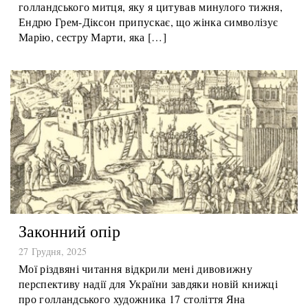
з терезами» є безмовною візуальною притчею для
цього моменту. У своїй новій книжці про
голландського митця, яку я цитував минулого тижня,
Ендрю Грем-Діксон припускає, що жінка символізує
Марію, сестру Марти, яка […]
Законний опір
27 Грудня, 2025
Мої різдвяні читання відкрили мені дивовижну