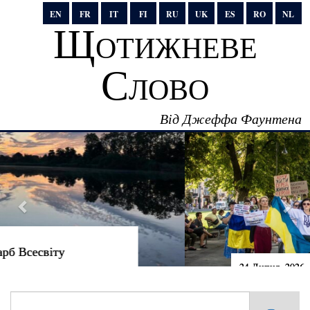
EN
FR
IT
FI
RU
UK
ES
RO
NL
Щотижневе
Слово
Від Джеффа Фаунтена
24 Липня, 2026
Говорити правду владі