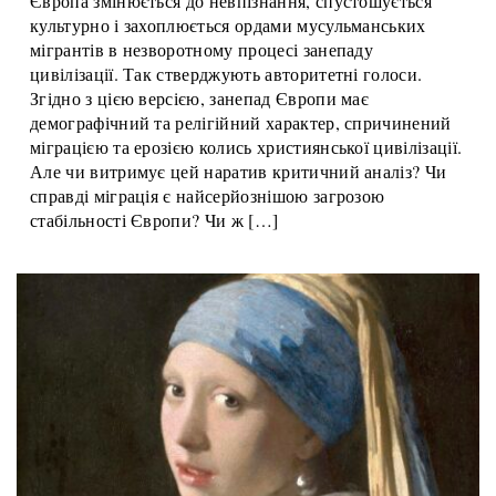
7 Лютого, 2026
Європа змінюється до невпізнання, спустошується
культурно і захоплюється ордами мусульманських
мігрантів в незворотному процесі занепаду
цивілізації. Так стверджують авторитетні голоси.
Згідно з цією версією, занепад Європи має
демографічний та релігійний характер, спричинений
міграцією та ерозією колись християнської цивілізації.
Але чи витримує цей наратив критичний аналіз? Чи
справді міграція є найсерйознішою загрозою
стабільності Європи? Чи ж […]