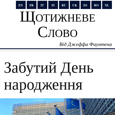
EN
FR
IT
FI
RU
UK
ES
RO
NL
Щотижневе
Слово
Від Джеффа Фаунтена
Забутий День
народження