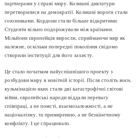
партнерами у справі миру. Колишні диктатури
перетворилися на демократії. Колишні вороги стали
союзниками. Кордони стали більше відкритими.
Студенти вільно подорожували між країнами.
Мільйони європейців виросли, сприймаючи мир як
належне, оскільки попередні покоління свідомо
створили інституції для його захисту.
Це стало початком найуспішнішого проекту з
розбудови миру в новітній історії. Після століть воєн,
кульмінацією яких стали дві катастрофічні світові
війни, європейські народи віддали перевагу
співпраці, а не помсті, взаємозалежності, а не
націоналізму, та примиренню, а не безкінечному
конфлікту. І це спрацювало.