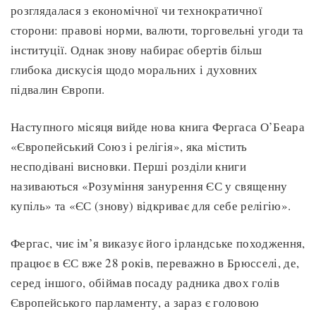
розглядалася з економічної чи технократичної
сторони: правові норми, валюти, торговельні угоди та
інституції. Однак знову набирає обертів більш
глибока дискусія щодо моральних і духовних
підвалин Європи.
Наступного місяця вийде нова книга Фергаса О’Беара
«Європейський Союз і релігія», яка містить
несподівані висновки. Перші розділи книги
називаються «Розуміння занурення ЄС у священну
купіль» та «ЄС (знову) відкриває для себе релігію».
Фергас, чиє ім’я виказує його ірландське походження,
працює в ЄС вже 28 років, переважно в Брюсселі, де,
серед іншого, обіймав посаду радника двох голів
Європейського парламенту, а зараз є головою