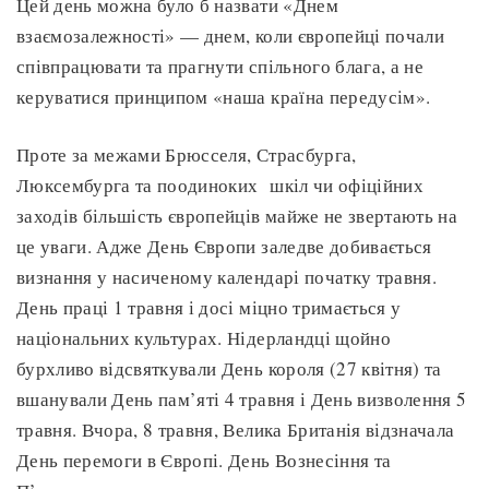
Цей день можна було б назвати «Днем
взаємозалежності» — днем, коли європейці почали
співпрацювати та прагнути спільного блага, а не
керуватися принципом «наша країна передусім».
Проте за межами Брюсселя, Страсбурга,
Люксембурга та поодиноких шкіл чи офіційних
заходів більшість європейців майже не звертають на
це уваги. Адже День Європи заледве добивається
визнання у насиченому календарі початку травня.
День праці 1 травня і досі міцно тримається у
національних культурах. Нідерландці щойно
бурхливо відсвяткували День короля (27 квітня) та
вшанували День пам’яті 4 травня і День визволення 5
травня. Вчора, 8 травня, Велика Британія відзначала
День перемоги в Європі. День Вознесіння та