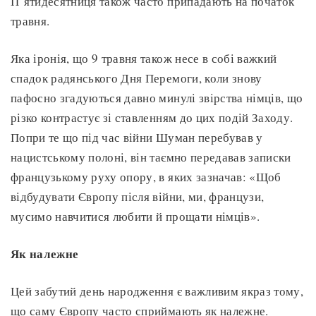
П’ятидесятниця також часто припадають на початок
травня.
Яка іронія, що 9 травня також несе в собі важкий
спадок радянського Дня Перемоги, коли знову
пафосно згадуються давно минулі звірства німців, що
різко контрастує зі ставленням до цих подій Заходу.
Попри те що під час війни Шуман перебував у
нацистському полоні, він таємно передавав записки
французькому руху опору, в яких зазначав: «Щоб
відбудувати Європу після війни, ми, французи,
мусимо навчитися любити й прощати німців».
Як належне
Цей забутий день народження є важливим якраз тому,
що саму Європу часто сприймають як належне.