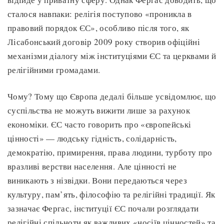
сталося навпаки: релігія поступово «проникла в
правовий порядок ЄС», особливо після того, як
Лісабонський договір 2009 року створив офіційні
механізми діалогу між інституціями ЄС та церквами й
релігійними громадами.
Чому? Тому що Європа дедалі більше усвідомлює, що
суспільства не можуть вижити лише за рахунок
економіки. ЄС часто говорить про «європейські
цінності» — людську гідність, солідарність,
демократію, примирення, права людини, турботу про
вразливі верстви населення. Але цінності не
виникають з нізвідки. Вони передаються через
культуру, пам’ять, філософію та релігійні традиції. Як
зазначає Фергас, інституції ЄС почали розглядати
релігійні спільноти як важливих «носіїв цінностей» та