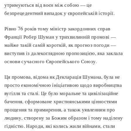
утримуються від воєн між собою — це
безпрецедентний випадок у європейській історії.
Рівно 76 років тому міністр закордонних справ
Франції Робер Шуман у трихвилинній промові —
майже такій самій короткій, як прогноз погоди —
виступив із далекоглядною пропозицією, яка заклала
основи сучасного Європейського Союзу.
Ця промова, відома як Декларація Шумана, була не
просто економічною ініціативою щодо виробництва
вугілля та сталі. Це було моральне та цивілізаційне
бачення, сформоване християнськими цінностями
прощення та примирення, а також уявленням про
людину, створену за Божим образом і тому наділену
гідністю. Народи, які колись жили війнами, стали