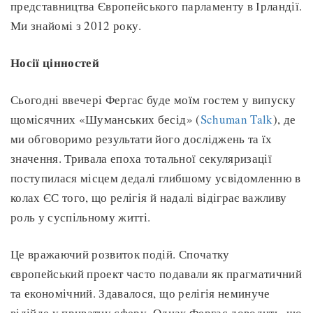
представництва Європейського парламенту в Ірландії.
Ми знайомі з 2012 року.
Носії цінностей
Сьогодні ввечері Фергас буде моїм гостем у випуску
щомісячних «Шуманських бесід» (
Schuman Talk
), де
ми обговоримо результати його досліджень та їх
значення. Тривала епоха тотальної секуляризації
поступилася місцем дедалі глибшому усвідомленню в
колах ЄС того, що релігія й надалі відіграє важливу
роль у суспільному житті.
Це вражаючий розвиток подій. Спочатку
європейський проект часто подавали як прагматичний
та економічний. Здавалося, що релігія неминуче
відійде у приватну сферу. Однак Фергас доводить, що