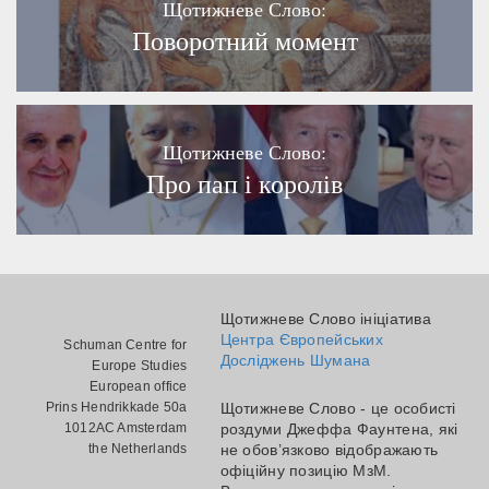
Щотижневе Слово:
Поворотний момент
Щотижневе Слово:
Про пап і королів
Щотижневе Слово ініціатива
Центра Європейських
Schuman Centre for
Досліджень Шумана
Europe Studies
European office
Prins Hendrikkade 50a
Щотижневе Слово - це особисті
1012AC Amsterdam
роздуми Джеффа Фаунтена, які
the Netherlands
не обов’язково відображають
офіційну позицію МзМ.